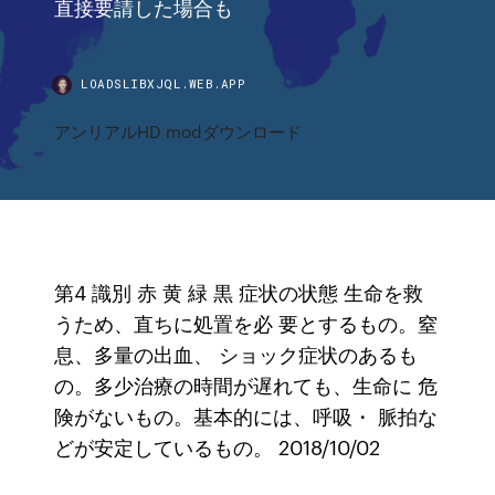
直接要請した場合も
LOADSLIBXJQL.WEB.APP
アンリアルHD modダウンロード
第4 識別 赤 黄 緑 黒 症状の状態 生命を救
うため、直ちに処置を必 要とするもの。窒
息、多量の出血、 ショック症状のあるも
の。多少治療の時間が遅れても、生命に 危
険がないもの。基本的には、呼吸・ 脈拍な
どが安定しているもの。 2018/10/02