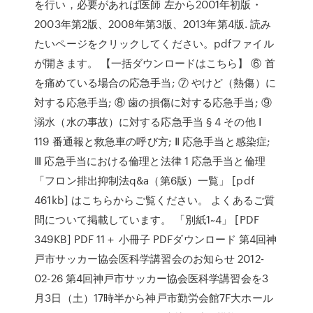
を行い，必要があれば医師 左から2001年初版・
2003年第2版、2008年第3版、2013年第4版. 読み
たいページをクリックしてください。pdfファイル
が開きます。 【一括ダウンロードはこちら】 ⑥ 首
を痛めている場合の応急手当; ⑦ やけど（熱傷）に
対する応急手当; ⑧ 歯の損傷に対する応急手当; ⑨
溺水（水の事故）に対する応急手当 § 4 その他 Ⅰ
119 番通報と救急車の呼び方; Ⅱ 応急手当と感染症;
Ⅲ 応急手当における倫理と法律 1 応急手当と倫理
「フロン排出抑制法q&a（第6版）一覧」 [pdf
461kb] はこちらからご覧ください。 よくあるご質
問について掲載しています。 「別紙1~4」 [PDF
349KB] PDF 11＋ 小冊子 PDFダウンロード 第4回神
戸市サッカー協会医科学講習会のお知らせ 2012-
02-26 第4回神戸市サッカー協会医科学講習会を3
月3日（土）17時半から神戸市勤労会館7F大ホール