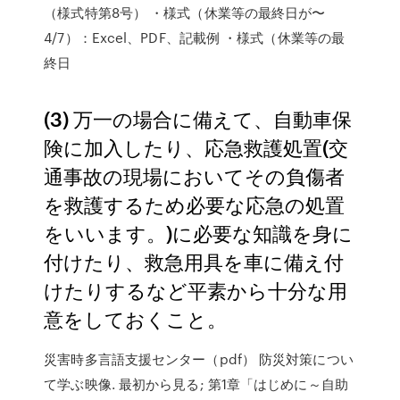
（様式特第8号） ・様式（休業等の最終日が〜
4/7）：Excel、PDF、記載例 ・様式（休業等の最
終日
(3) 万一の場合に備えて、自動車保
険に加入したり、応急救護処置(交
通事故の現場においてその負傷者
を救護するため必要な応急の処置
をいいます。)に必要な知識を身に
付けたり、救急用具を車に備え付
けたりするなど平素から十分な用
意をしておくこと。
災害時多言語支援センター（pdf） 防災対策につい
て学ぶ映像. 最初から見る; 第1章「はじめに～自助