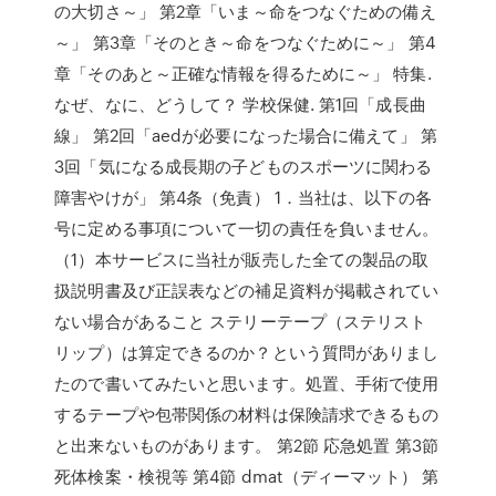
の大切さ～」 第2章「いま～命をつなぐための備え
～」 第3章「そのとき～命をつなぐために～」 第4
章「そのあと～正確な情報を得るために～」 特集.
なぜ、なに、どうして？ 学校保健. 第1回「成長曲
線」 第2回「aedが必要になった場合に備えて」 第
3回「気になる成長期の子どものスポーツに関わる
障害やけが」 第4条（免責） 1．当社は、以下の各
号に定める事項について一切の責任を負いません。
（1）本サービスに当社が販売した全ての製品の取
扱説明書及び正誤表などの補足資料が掲載されてい
ない場合があること ステリーテープ（ステリスト
リップ）は算定できるのか？という質問がありまし
たので書いてみたいと思います。処置、手術で使用
するテープや包帯関係の材料は保険請求できるもの
と出来ないものがあります。 第2節 応急処置 第3節
死体検案・検視等 第4節 dmat（ディーマット） 第