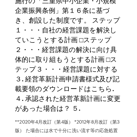
施行の「三重県中小企業・小規模
企業振興条例」第１６条に基づ
き、創設した制度です。 ステップ
１・・・自社の経営課題を解決し
ていこうとする計画 □ステップ
２・・・経営課題の解決に向け具
体的に取り組もうとする計画 □ス
テップ３・・・経営課題に対する
３. 経営革新計画申請書様式及び記
載要領のダウンロードはこちら.
４. 承認された経営革新計画に変更
があった場合は？ ５.
**2020年4月改訂（第4版） *2012年8月改訂（第3
版） た場合には水で十分に洗い流す等の応急処置