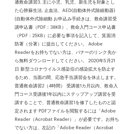
通救命講習3. 主に小児、乳児、新生児を対象とし
た心肺蘇生法. 止血法、AED(自動体外式除細動器)
(自動体外式除細動 お申込み手続きは、救命講習受
講申込書（PDF：38KB）、救命入門コース申込書
（PDF：25KB）に必要な事項を記入して、箕面消
防署（分署）に提出してください。 Adobe
Readerをお持ちでない方は、バナーのリンク先か
ら無料ダウンロードしてください。 2020年5月21
日 新型コロナウイルス感染症の感染拡大を防止す
るため、当面の間、応急手当講習会を休止します。
普通救命講習2（4時間） 受講後1カ月以内、救命入
門コース受講後1年以内にステップアップ講習を受
講することで、普通救命講習1を修了したものと認
定されます PDFファイルを閲覧するには「Adobe
Reader（Acrobat Reader）」が必要です。お持ち
でない方は、左記の「Adobe Reader（Acrobat