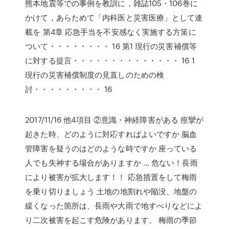
熊本地震等での事例を教訓に，雑誌105・106巻に
かけて，あらためて「内科医と災害医療」として連
載を 第4章 応急手当を不安感なく実施する方策に
ついて・・・・・・・・ 16 第1 現行の災害補償等
に対する提言・・・・・・・・・・・・・・ 16 1
現行の災害補償制度の見直しのための検
討・・・・・・・・・ 16
2017/11/16 他4項目 ②意識・神経障害がある 痙攣が
起きた時、どのように対応すればよいですか 脳血
管障害を疑うのはどのような時ですか 座っている
人でも失神する場合がありますか … 危ない！長雨
により被害が拡大します！！ 応急措置をして梅雨
を乗り切りましょう 土地の地割れや陥没、地盤の
緩くなった箇所は、長雨や大雨で地すべりなどによ
り二次被害を起こす危険があります。 梅雨の季節