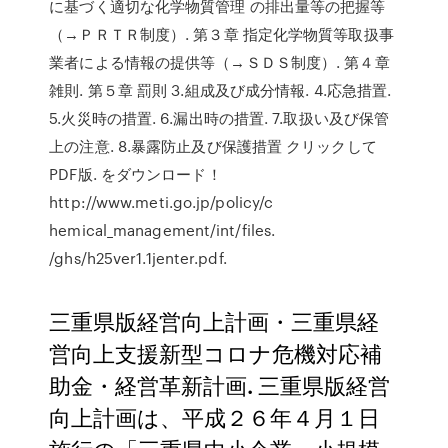
に基づく適切な化学物質管理 の排出量等の把握等
（→ＰＲＴＲ制度）. 第３章 指定化学物質等取扱事
業者による情報の提供等（→ＳＤＳ制度）. 第４章
雑則. 第５章 罰則 3.組成及び成分情報. 4.応急措置.
5.火災時の措置. 6.漏出時の措置. 7.取扱い及び保管
上の注意. 8.暴露防止及び保護措置 クリックして
PDF版. をダウンロード！
http://www.meti.go.jp/policy/c
hemical_management/int/files.
/ghs/h25ver1.1jenter.pdf.
三重県版経営向上計画・三重県経
営向上支援新型コロナ危機対応補
助金・経営革新計画. 三重県版経営
向上計画は、平成２６年４月１日