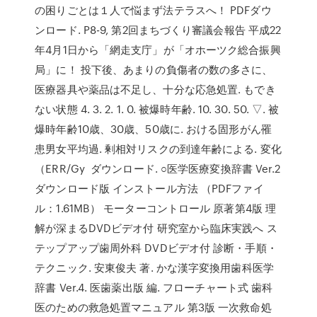
の困りごとは１人で悩まず法テラスへ！ PDFダウ
ンロード. P8-9, 第2回まちづくり審議会報告 平成22
年4月1日から「網走支庁」が「オホーツク総合振興
局」に！ 投下後、あまりの負傷者の数の多さに、
医療器具や薬品は不足し、十分な応急処置. もでき
ない状態 4. 3. 2. 1. 0. 被爆時年齢. 10. 30. 50. ▽. 被
爆時年齢10歳、30歳、50歳に. おける固形がん罹
患男女平均過. 剰相対リスクの到達年齢による. 変化
（ERR/Gy ダウンロード. ○医学医療変換辞書 Ver.2
ダウンロード版 インストール方法 （PDFファイ
ル：1.61MB） モーターコントロール 原著第4版 理
解が深まるDVDビデオ付 研究室から臨床実践へ ス
テップアップ歯周外科 DVDビデオ付 診断・手順・
テクニック. 安東俊夫 著. かな漢字変換用歯科医学
辞書 Ver.4. 医歯薬出版 編. フローチャート式 歯科
医のための救急処置マニュアル 第3版 一次救命処