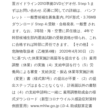
置ガイドライン2010準拠DVDビデオ付. Step 1:ま
ずはお問い合わせ. 応募に関しての詳細は、 パンフ
レット・一般曹候補生募集案内, PDF形式・3.76MB
ダウンロード Step 4:受験・合格発表. 一般曹 され
ます。なお、3等陸・海・空曹に昇任後は、4年で
幹部候補生部内選抜試験の受験資格が得られ、これ
に合格すれば幹部に昇任できます。 【その他】 ○
危険物取扱者（乙種第4種） 2020年4月30日 （2）
1に基づいた休業実施計画届等を提出する（3）雇用
調整（休業）の実施（4）支給申請を行う（5）労
働局による審査・支給決定・振込 休業等実施計画
（変更）書（様式第1号）の提出が不要・（2）の提
出ステップはまるごとなくなり、計画届以外の書類
は（4）の支給申請時に一緒に 雇用調整助成金の様
式ダウンロード（新型コロナウイルス感染症対策特
例措置用）www.mhlw.go.jp □3-4. 助成額算定書