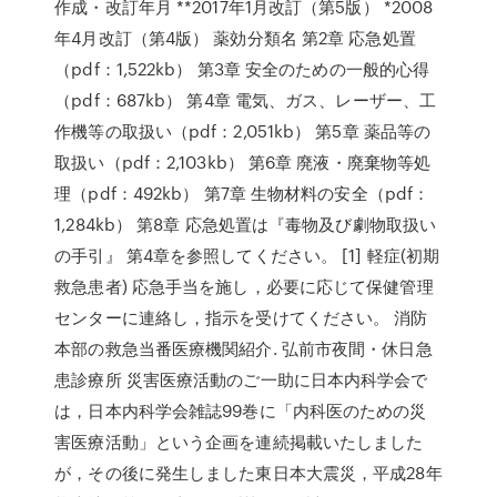
作成・改訂年月 **2017年1月改訂（第5版） *2008
年4月改訂（第4版） 薬効分類名 第2章 応急処置
（pdf：1,522kb） 第3章 安全のための一般的心得
（pdf：687kb） 第4章 電気、ガス、レーザー、工
作機等の取扱い（pdf：2,051kb） 第5章 薬品等の
取扱い（pdf：2,103kb） 第6章 廃液・廃棄物等処
理（pdf：492kb） 第7章 生物材料の安全（pdf：
1,284kb） 第8章 応急処置は『毒物及び劇物取扱い
の手引』 第4章を参照してください。 [1] 軽症(初期
救急患者) 応急手当を施し，必要に応じて保健管理
センターに連絡し，指示を受けてください。 消防
本部の救急当番医療機関紹介. 弘前市夜間・休日急
患診療所 災害医療活動のご一助に日本内科学会で
は，日本内科学会雑誌99巻に「内科医のための災
害医療活動」という企画を連続掲載いたしました
が，その後に発生しました東日本大震災，平成28年