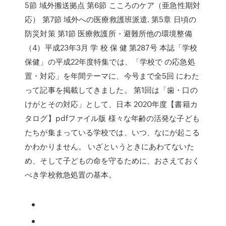
5節 域外搬送拠点 第6節 こころのケア（亜急性期対
応） 第7節 域外への医療救護班派遣. 第5章 日頃の
防災対策 第1節 医療救護所・避難所他の環境整備
（4）平成23年3月 学 校 保 健 第287号 本誌「学校
保健」の平成22年度特集では、「学校で の応急処
置・対応」を年間テーマに、今号まで全5回 にわた
って記事を掲載してきました。 第1回は「歯・口の
けがとその対応」として、日本 2020年度【書籍カ
タログ】pdfファイル版 様々な年齢の活発な子ども
たちが集まっている学校では、いつ、なにが起こる
かわかりません。 いざというときにあわてないた
め、そして子どもの命を守るために、おさえておく
べき学校救急処置の基本。