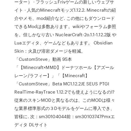
ーター） · フラッシュFrivゲームの新しいウェブサ
イト · 人気のMinecraftモッズ1.12.2. Minecraftの紹
介やメモ、mod紹介など. この他にもダウンロード
できるModは多数あります。wikiやフォーラム参照
を。但しかなり古い NuclearCraft-2o.1.1-1.12.2版 や
Luaエディタ、ゲームなどもあります。 Obsidian
Skin：火及び溶岩ダメージを軽減。
「CustomSteve」動画 95本
「【Minecraft×MMD】ドーナツホール【アズール
レーン/ラフィー】」「【Minecraft】
「CustomSteve」Beta MC1.12.2JE SEUS PTGI
RealTime-RayTrace 1.12.2でも使えようになるの!?
従来のスキンMODと異なるのは、このMODは様々
な業界標準形式の３Dモデルをゲームに導入でき、
皆様に. 次：sm30104044前：sm30103747Pmxエ
ディタ DLサイト