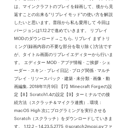
は、マインクラフトのプレイを録画して、後から見
返すことの出来る”リプレイモッド"の使い方を解説
したいと思います。普段から私も愛用して 今回は
バージョンは1.12.2で進めていきます。 リプレイ
MODのダウンロード→こちら. リプレイ まずトリ
ミング(録画内容の不要な部分を取り除く)方法です
が、タイトル画面のリプレイエディターから行いま
す。 エディター MOD · アプデ情報 · ご挨拶 · シェ
ーダー · スキン · プレイ日記 · ブログ関係 · マルチ
プレイ · リソースパック · 建築 · 未分類 · 画像・動
画編集. 2018年11月9日 【7】Minecraft Forgeの設
定【8】Scratch1.4の設定【9】ターミナルでの接
続方法（スクラッチ＆マイクラ連携）. 環境：
macOS High 次にプログラミングを実行させる
Scratch（スクラッチ）をダウンロードしていきま
す。 1.12.2 – 14.23.5.2775 ※scratch2mcpi.pyファ