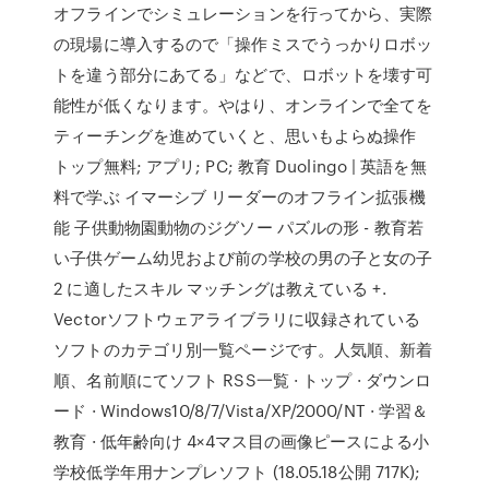
オフラインでシミュレーションを行ってから、実際
の現場に導入するので「操作ミスでうっかりロボッ
トを違う部分にあてる」などで、ロボットを壊す可
能性が低くなります。やはり、オンラインで全てを
ティーチングを進めていくと、思いもよらぬ操作
トップ無料; アプリ; PC; 教育 Duolingo | 英語を無
料で学ぶ イマーシブ リーダーのオフライン拡張機
能 子供動物園動物のジグソー パズルの形 - 教育若
い子供ゲーム幼児および前の学校の男の子と女の子
2 に適したスキル マッチングは教えている +.
Vectorソフトウェアライブラリに収録されている
ソフトのカテゴリ別一覧ページです。人気順、新着
順、名前順にてソフト RSS一覧 · トップ · ダウンロ
ード · Windows10/8/7/Vista/XP/2000/NT · 学習＆
教育 · 低年齢向け 4×4マス目の画像ピースによる小
学校低学年用ナンプレソフト (18.05.18公開 717K);