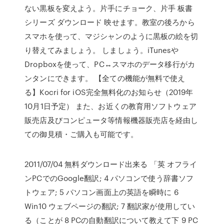
ない黒板を変えよう。片手にチョーク、片手 板書
シリーズ ダウンロード 映せます。教室の後ろから
スマホを使って、マジシャンのように黒板の絵を切
り替えてみましょう。 しましょう。iTunesや
Dropboxを使って、PC↔スマホのデータ移行がカ
ンタンにできます。 【全ての機能が無料で使え
る】Kocri for iOS完全無料化のお知らせ（2019年
10月1日予定） また、お近くの教育用ソフトウェア
販売店及びコンピュータ等情報機器販売店を経由し
ての御見積・ご購入も可能です。
2011/07/04 無料ダウンロード出来る 「英 オフライ
ンPCでのGoogle翻訳; 4 パソコンで使う辞書ソフ
トウェア; 5 パソコン画面上の英語を瞬時に 6
Win10 ウェブページの翻訳; 7 翻訳家が使用してい
る（ことが 8 PCの自動翻訳について教えて下 9 PC