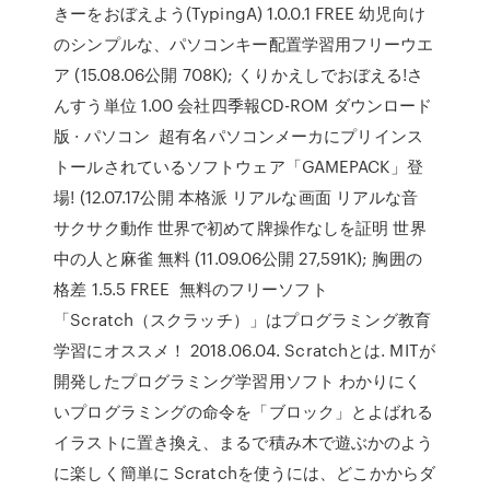
きーをおぼえよう(TypingA) 1.0.0.1 FREE 幼児向け
のシンプルな、パソコンキー配置学習用フリーウエ
ア (15.08.06公開 708K); くりかえしでおぼえる!さ
んすう単位 1.00 会社四季報CD-ROM ダウンロード
版 · パソコン 超有名パソコンメーカにプリインス
トールされているソフトウェア「GAMEPACK」登
場! (12.07.17公開 本格派 リアルな画面 リアルな音
サクサク動作 世界で初めて牌操作なしを証明 世界
中の人と麻雀 無料 (11.09.06公開 27,591K); 胸囲の
格差 1.5.5 FREE 無料のフリーソフト
「Scratch（スクラッチ）」はプログラミング教育
学習にオススメ！ 2018.06.04. Scratchとは. MITが
開発したプログラミング学習用ソフト わかりにく
いプログラミングの命令を「ブロック」とよばれる
イラストに置き換え、まるで積み木で遊ぶかのよう
に楽しく簡単に Scratchを使うには、どこかからダ