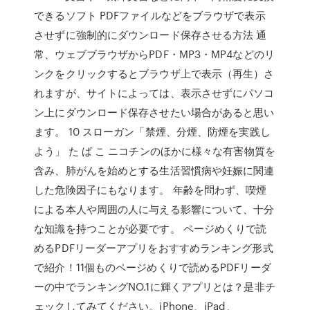
できるソフト PDFファイルなどをブラウザで表示
させずに強制的にダウンロード保存させる方法 通
常、ウェブブラウザからPDF・MP3・MP4などのリ
ンクをクリックするとブラウザ上で表示（再生）さ
れますが、サイトによっては、表示させずにパソコ
ン上にダウンロード保存させたい場合があると思い
ます。 10 スローガン「禁煙、分煙、防煙を実践し
よう」 た ば こ ニコチンのほかに様々な有害物質を
含み、肺がんを始めとする生活習慣病や妊娠に関連
した危険因子にもなります。 年齢を問わず、喫煙
による本人や周囲の人に与える影響について、十分
な知識を持つことが必要です。 ページめくりで読
めるPDFリーダーアプリをおすすめランキング形式
で紹介！11個ものページめくりで読めるPDFリーダ
ーの中でランキングNO.1に輝くアプリとは？是非チ
ェックしてみてください。iPhone、iPad、