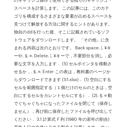
スペースを計算します。 この記事には、このカテ
ゴリを構成するさまざまな要素が占めるスペースを
見つけて解放する方法に関するヒントがあります。
独自のddを行った後、そこに記載されているソフ
トウェアをダウンロードします。 「その他」に含
まれる内容は次のとおりです。 Back space. ¦. ¥キ
ーや. §. ¤. Delete. ¦. ¥キーで，不要部分を消し，必
要な文字を入力します． (5) セルポインタを移動さ
せるか，. §. ¤. Enter この表は，教科書のページか
らダウンロードできます (S1.xlsx)． (1) 空白にする
セルを範囲指定する（１個だけのセルのときは，空
白にするセルをカレントセルにする）． (2). §. ¤ 動
でぐちゃぐちゃになったファイルを閉じて（保存し
ません），再び前に保存したファイルを呼び出して
ください． 3.1 計算式 F 列 (1980 年の若年の割合)
若年人口の全体に占める割合を計算します． すべ