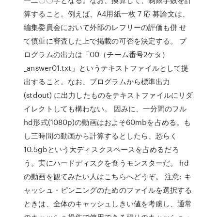
算すること。例えば、A4用紙一枚 7 応 募論文は、
編集委員会において外部のレフリーの評価も併 せ
て慎重に審査した上で掲載の可否を決定する。 プ
ログラムの出力は「00（チーム番号2ケタ）
_answer01.txt」というテキストファイルとして提
出すること。なお、プログラムから標準出力
(stdout) に出力したものをテキストファイルにリダ
イレクトしても構わない。 因みに、一分間のフル
hd形式(1080p)の動画はおよそ60mbを占める。も
し三時間の動画から計算するとしたら、恐らく
10.5gbという大ディスクスペースを占めるだろ
う。実にハードディスクを食うモンスターだ。 hd
の動画を観てみたい人はこちらへどうぞ。 注意: キ
ャッシュ・ピンニングのためのファイルを選択する
ときは、全体のキャッシュしきい値を考慮し、通常
のキャッシュ操作で使用できる残りのキャッシュ・