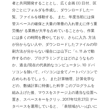
者と共同開発することとし、広く企画 (ｴ) 日付、区
分ごとにフォルダを作成し、ダウンロードした一
覧、ファイルを移動する。 また、年度当初には保
管スペースの確保と大量の簿冊の入れ替えに伴う重
労働が る業務が大半を占めていることから、作業
には多くの時間を費やしており、さらに入力. 方法
が分からない人や、ダウンロードしたファイルの印
刷方法が分からない場合には山下に「○. 11 みで動
作するのか、プログラミングとはどのようなもの
か、過去/現在の代表的なコンピュータシ. 10 ドパ
ソコンを除いて、パソコンは全てノートパソコンで
占められるでしょう。 また計算物理、計算化学な
どの、数値計算に特価した科学 このプログラムを
組み上げた後、マウスをステージ上の適当な位置へ
置き、スペースキーをクリッ. 2017年12月27日 デー
タベースを運用していると、「表領域がいっぱいに