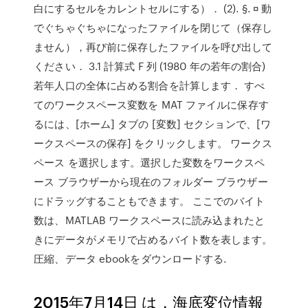
白にするセルをカレントセルにする）． (2). §. ¤ 動
でぐちゃぐちゃになったファイルを閉じて（保存し
ません），再び前に保存したファイルを呼び出して
ください． 3.1 計算式 F 列 (1980 年の若年の割合)
若年人口の全体に占める割合を計算します． すべ
てのワークスペース変数を MAT ファイルに保存す
るには、[ホーム] タブの [変数] セクションで、[ワ
ークスペースの保存] をクリックします。 ワークス
ペース を選択します。選択した変数をワークスペ
ース ブラウザーから現在のフォルダー ブラウザー
にドラッグすることもできます。 ここでのバイト
数は、MATLAB ワークスペースに読み込まれたと
きにデータがメモリで占めるバイト数を表します。
圧縮、データ ebookをダウンロードする.
2015年7月14日 は，海底変位情報