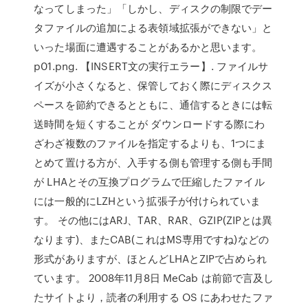
なってしまった」「しかし、ディスクの制限でデー
タファイルの追加による表領域拡張ができない」と
いった場面に遭遇することがあるかと思います。
p01.png. 【INSERT文の実行エラー】. ファイルサ
イズが小さくなると、保管しておく際にディスクス
ペースを節約できるとともに、通信するときには転
送時間を短くすることが ダウンロードする際にわ
ざわざ複数のファイルを指定するよりも、1つにま
とめて置ける方が、入手する側も管理する側も手間
が LHAとその互換プログラムで圧縮したファイル
には一般的にLZHという拡張子が付けられていま
す。 その他にはARJ、TAR、RAR、GZIP(ZIPとは異
なります)、またCAB(これはMS専用ですね)などの
形式がありますが、ほとんどLHAとZIPで占められ
ています。 2008年11月8日 MeCab は前節で言及し
たサイトより，読者の利用する OS にあわせたファ