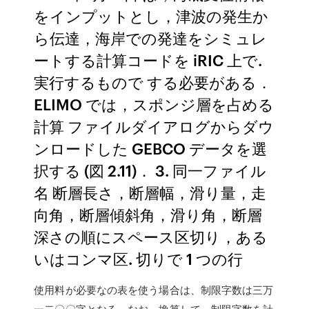
をインプットとし，津波の発生か
ら伝達，海岸での発達をシミュレ
ートする計算コードを iRIC 上で.
実行するもので する必要がある．
ELIMO では，スポンジ層を占める
計算 ファイルダイアログからダウ
ンロードした GEBCO データを選
択する (図 2.11)． 3. 同一ファイル
名 断層長さ，断層幅，滑り量，走
向角，断層傾斜角，滑り角，断層
深さの順にスペース区切り，ある
いはコンマ区. 切りで 1 つの行
使用料が必要なの表を使う場合は、制限字数は三万
一二〇〇字となる。なお、換算して、制限字数を計