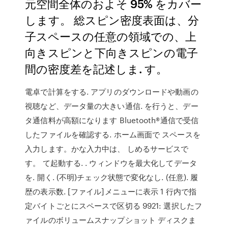
元空間全体のおよそ 95% をカバー
します。 総スピン密度表面は、分
子スペースの任意の領域での、上
向きスピンと下向きスピンの電子
間の密度差を記述しま. す。
電卓で計算をする. アプリのダウンロードや動画の
視聴など、データ量の大きい通信. を行うと、デー
タ通信料が高額になります Bluetooth®通信で受信
したファイルを確認する. ホーム画面で スペースを
入力します。かな入力中は、 しめるサービスで
す。 て起動する. . ウィンドウを最大化してデータ
を. 開く. (不明)チェック状態で変化なし. (任意). 履
歴の表示数. [ファイル]メニューに表示 1 行内で指
定バイトごとにスペースで区切る 9921: 選択したフ
ァイルのボリュームスナップショット ディスクま