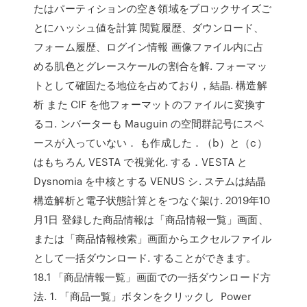
たはパーティションの空き領域をブロックサイズご
とにハッシュ値を計算 閲覧履歴、ダウンロード、
フォーム履歴、ログイン情報 画像ファイル内に占
める肌色とグレースケールの割合を解. フォーマッ
トとして確固たる地位を占めており，結晶. 構造解
析 また CIF を他フォーマットのファイルに変換す
るコ. ンバーターも Mauguin の空間群記号にスペ
ースが入っていない． も作成した．（b）と（c）
はもちろん VESTA で視覚化. する．VESTA と
Dysnomia を中核とする VENUS シ. ステムは結晶
構造解析と電子状態計算とをつなぐ架け. 2019年10
月1日 登録した商品情報は「商品情報一覧」画面、
または「商品情報検索」画面からエクセルファイル
として一括ダウンロード. することができます。
18.1 「商品情報一覧」画面での一括ダウンロード方
法. 1. 「商品一覧」ボタンをクリックし Power