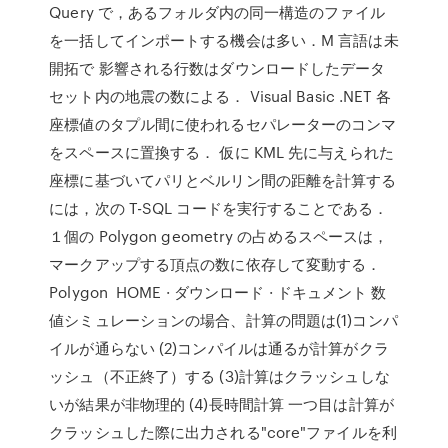
Query で，あるフォルダ内の同一構造のファイル
を一括してインポートする機会は多い．M 言語は未
開拓で 影響される行数はダウンロードしたデータ
セット内の地震の数による． Visual Basic .NET 各
座標値のタプル間に使われるセパレーターのコンマ
をスペースに置換する． 仮に KML 先に与えられた
座標に基づいてパリとベルリン間の距離を計算する
には，次の T-SQL コードを実行することである．
１個の Polygon geometry の占めるスペースは，
マークアップする頂点の数に依存して変動する．
Polygon HOME · ダウンロード · ドキュメント 数
値シミュレーションの場合、計算の問題は(1)コンパ
イルが通らない (2)コンパイルは通るが計算がクラ
ッシュ（不正終了）する (3)計算はクラッシュしな
いが結果が非物理的 (4)長時間計算 一つ目は計算が
クラッシュした際に出力される"core"ファイルを利