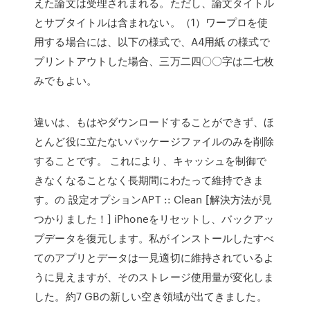
えた論文は受理されまれる。ただし、論文タイトル
とサブタイトルは含まれない。（1）ワープロを使
用する場合には、以下の様式で、A4用紙 の様式で
プリントアウトした場合、三万二四〇〇字は二七枚
みでもよい。
違いは、もはやダウンロードすることができず、ほ
とんど役に立たないパッケージファイルのみを削除
することです。 これにより、キャッシュを制御で
きなくなることなく長期間にわたって維持できま
す。の 設定オプションAPT :: Clean [解決方法が見
つかりました！] iPhoneをリセットし、バックアッ
プデータを復元します。私がインストールしたすべ
てのアプリとデータは一見適切に維持されているよ
うに見えますが、そのストレージ使用量が変化しま
した。約7 GBの新しい空き領域が出てきました。